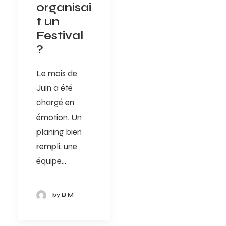
organisai
t un
Festival
?
Le mois de
Juin a été
chargé en
émotion. Un
planing bien
rempli, une
équipe…
by B M