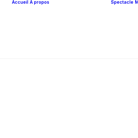
Accueil
À propos
Spectacle
M
Approche /
Histoire
Équipe /
Partenaires
Une question ?
Mentions légales /
Crédits